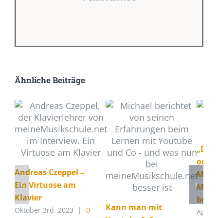
Ähnliche Beiträge
„Das E
oder
Andreas Czeppel –
Musik
Ein Virtuose am
Metr
Klavier
brau
Kann man mit
Oktober 3rd, 2023
|
0
April 