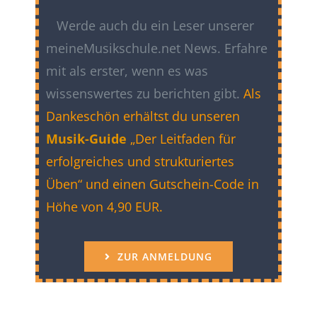
Werde auch du ein Leser unserer
meineMusikschule.net News. Erfahre
mit als erster, wenn es was
wissenswertes zu berichten gibt.
Als
Dankeschön erhältst du unseren
Musik-Guide
„Der Leitfaden für
erfolgreiches und strukturiertes
Üben“ und einen Gutschein-Code in
Höhe von 4,90 EUR.
ZUR ANMELDUNG