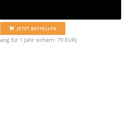
Video an und ich zeige dir, was du in meinem
p“ für E-Gitarre lernen wirst.
JETZT BESTELLEN
ang für 1 Jahr sichern: 79 EUR)