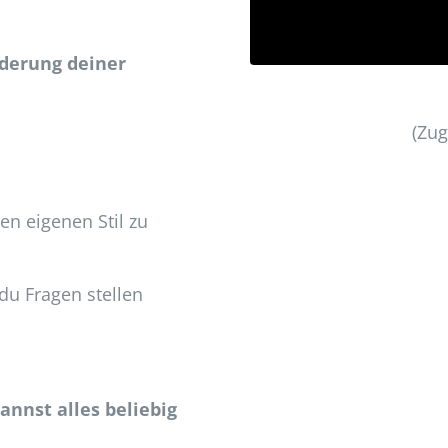
Sieh‘ dir JETZT mein 
„Blues Basics Work-sho
rderung deiner
(Zug
n eigenen Stil zu
du Fragen stellen
kannst alles beliebig