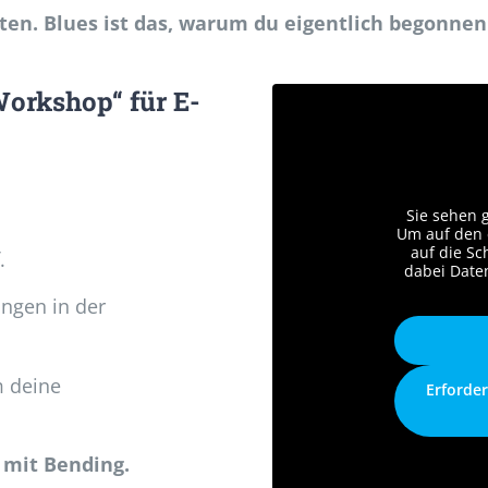
eten. Blues ist das, warum du eigentlich begonnen 
Workshop“ für E-
Sie sehen 
Um auf den e
auf die Sc
.
dabei Date
ngen in der
m deine
Erforder
 mit Bending.