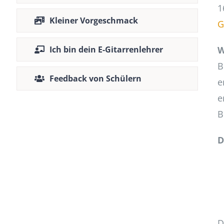
1
Kleiner Vorgeschmack
G
Ich bin dein E-Gitarrenlehrer
W
B
Feedback von Schülern
e
e
B
D
D