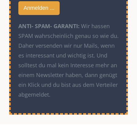
Anmelden ...
ANTI- SPAM- GARANTI:
Wir hassen
SPAM wahrscheinlich genau so wie du.
Daher versenden wir nur Mails, wenn
es interessant und wichtig ist. Und
solltest du mal kein Interesse mehr an
einem Newsletter haben, dann genügt
ein Klick und du bist aus dem Verteiler
abgemeldet.