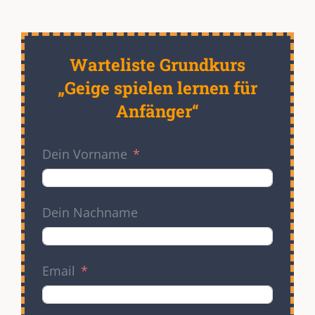
Warteliste Grundkurs
„Geige spielen lernen für
Anfänger“
Dein Vorname
Dein Nachname
Email