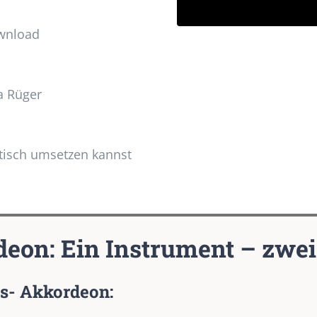
Akkordeonkurs lernen
ownload
a Rüger
ktisch umsetzen kannst
eon: Ein Instrument – zwei
ss- Akkordeon: