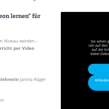
on lernen“ für
em Niveau werden –
Sie sehen 
Um auf den e
rricht per Video
auf die Sc
dabei Date
nlehrerin
Janina Rüger
Erforder
en
Sieh‘ Dir JETZT mein 