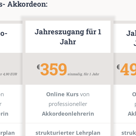
ss- Akkordeon:
Jahreszugang für 1
bo-
Ja
Jahr
359
4
€
€
ur 4,90 EUR
einmalig, für 1 Jahr
on
Online Kurs
von
O
r
professioneller
rin
Akkordeonlehrerin
Ak
hrplan
strukturierter Lehrplan
struk