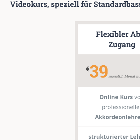
Videokurs, speziell für Standardba
Flexibler A
Zugang
39
€
monatl.1. Monat n
Online Kurs
v
professionelle
Akkordeonlehre
strukturierter Le