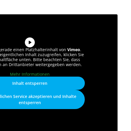
gerade einen Platzhalterinhalt von
Vimeo
.
igentlichen Inhalt zuzugreifen, klicken Sie
haltfläche unten. Bitte beachten Sie, dass
n an Drittanbieter weitergegeben werden.
Mehr Informationen
Inhalt entsperren
lichen Service akzeptieren und Inhalte
entsperren
Video an und ich zeige dir, was du in meinem