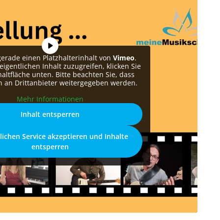
gerade einen Platzhalterinhalt von
Vimeo
.
igentlichen Inhalt zuzugreifen, klicken Sie
haltfläche unten. Bitte beachten Sie, dass
n an Drittanbieter weitergegeben werden.
Mehr Informationen
Inhalt entsperren
lichen Service akzeptieren und Inhalte
entsperren
ideo an! Hier zeige ich dir, was du in meinem
en wirst.