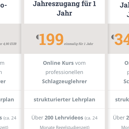
Jahreszugang für 1
bo-
Ja
Jahr
199
3
€
€
ur 4,90 EUR
einmalig für 1 Jahr
om
Online Kurs
vom
O
n
professionellen
rer
Schlagzeuglehrer
S
hrplan
strukturierter Lehrplan
struk
s
Über
200 Lehrvideos
Über
2
(ca. 24
(ca. 24
eit)
Monate Regelstudienzeit)
Mon