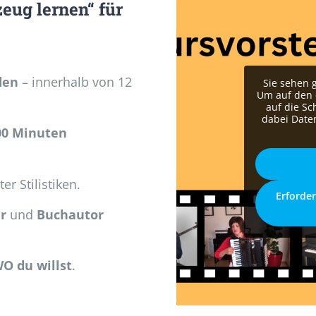
eug lernen“ für
den
– innerhalb von 12
Sie sehen 
Um auf den e
auf die Sc
dabei Date
000 Minuten
r Stilistiken.
Erforder
er
und
Buchautor
Sieh‘ dir JETZT mein V
O du willst
.
Schlagzeug- Kurs lern