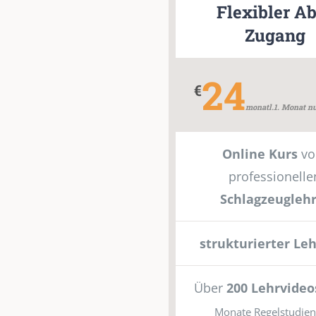
Flexibler A
Zugang
24
€
monatl.1. Monat n
Online Kurs
v
professionelle
Schlagzeugleh
strukturierter Le
Über
200 Lehrvideo
Monate Regelstudienz