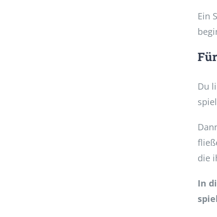
Ein 
begi
Für
Du l
spie
Dann
flie
die i
In d
spie