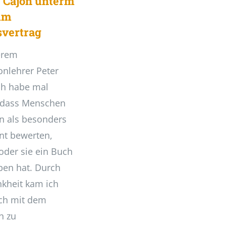
r Cajon unterm
um
svertrag
erem
onlehrer Peter
ch habe mal
 dass Menschen
 als besonders
t bewerten,
oder sie ein Buch
ben hat. Durch
nkheit kam ich
ch mit dem
n zu