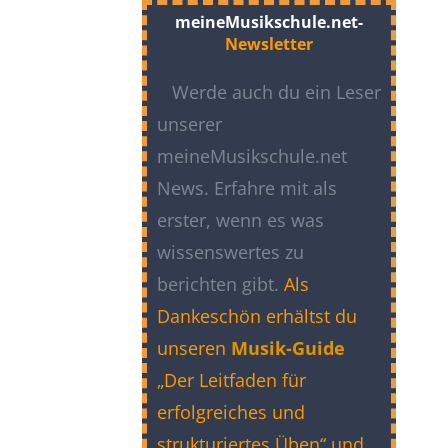
meineMusikschule.net-
Newsletter
Werde auch du ein Leser
unserer
meineMusikschule.net
News. Erfahre mit als
erster, wenn es was
wissenswertes zu
berichten gibt.
Als
Dankeschön erhältst du
unseren
Musik-Guide
„Der Leitfaden für
erfolgreiches und
strukturiertes Üben“ und