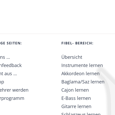
GE SEITEN:
FIBEL- BEREICH:
uns …
Übersicht
nfeedback
Instrumente lernen
t aus …
Akkordeon lernen
op
Baglama/Saz lernen
ehrer werden
Cajon lernen
erprogramm
E-Bass lernen
Gitarre lernen
Schlagzeug lernen