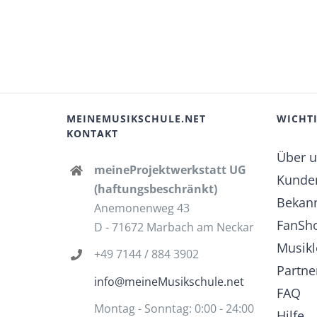
MEINEMUSIKSCHULE.NET
WICHTI
KONTAKT
Über 
meineProjektwerkstatt UG
Kunde
(haftungsbeschränkt)
Bekann
Anemonenweg 43
FanSh
D - 71672 Marbach am Neckar
Musikl
+49 7144 / 884 3902
Partn
info@meineMusikschule.net
FAQ
Montag - Sonntag: 0:00 - 24:00
Hilfe