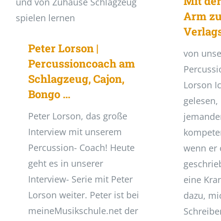
Mit de
Arm z
Verlag
Peter Lorson |
von uns
Percussioncoach am
Percussi
Schlagzeug, Cajon,
Lorson I
Bongo …
gelesen,
Peter Lorson, das große
jemanden
Interview mit unserem
kompeten
Percussion- Coach! Heute
wenn er 
geht es in unserer
geschrie
Interview- Serie mit Peter
eine Kra
Lorson weiter. Peter ist bei
dazu, mi
meineMusikschule.net der
Schreibe