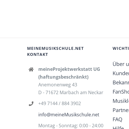
MEINEMUSIKSCHULE.NET
WICHTI
KONTAKT
Über 
meineProjektwerkstatt UG
Kunde
(haftungsbeschränkt)
Bekann
Anemonenweg 43
FanSh
D - 71672 Marbach am Neckar
Musikl
+49 7144 / 884 3902
Partn
info@meineMusikschule.net
FAQ
Montag - Sonntag: 0:00 - 24:00
Hilfe