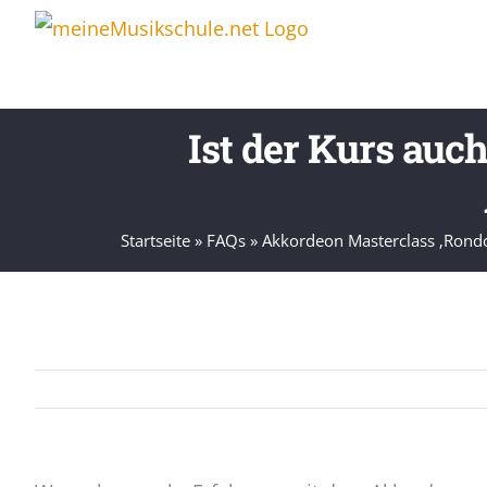
Zum
Inhalt
springen
Ist der Kurs auc
Startseite
»
FAQs
»
Akkordeon Masterclass ‚Rondo