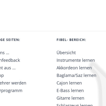
GE SEITEN:
FIBEL- BEREICH:
uns …
Übersicht
nfeedback
Instrumente lernen
t aus …
Akkordeon lernen
op
Baglama/Saz lernen
ehrer werden
Cajon lernen
erprogramm
E-Bass lernen
Gitarre lernen
Schlagzeug lernen