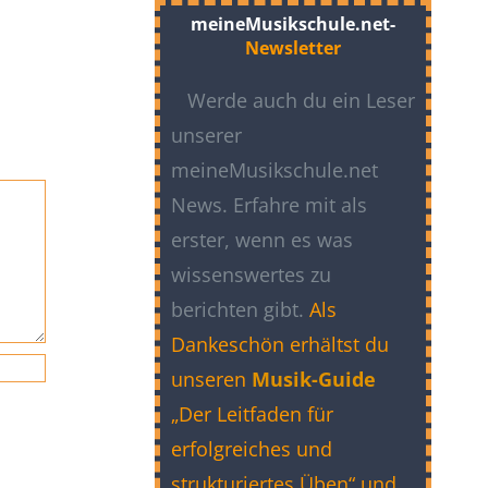
meineMusikschule.net-
Newsletter
Werde auch du ein Leser
unserer
meineMusikschule.net
News. Erfahre mit als
erster, wenn es was
wissenswertes zu
berichten gibt.
Als
Dankeschön erhältst du
unseren
Musik-Guide
„Der Leitfaden für
erfolgreiches und
strukturiertes Üben“ und