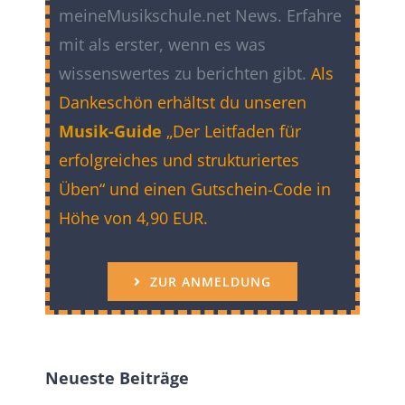
meineMusikschule.net News. Erfahre
mit als erster, wenn es was
wissenswertes zu berichten gibt.
Als
Dankeschön erhältst du unseren
Musik-Guide
„Der Leitfaden für
erfolgreiches und strukturiertes
Üben“ und einen Gutschein-Code in
Höhe von 4,90 EUR.
ZUR ANMELDUNG
Neueste Beiträge