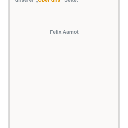
unserer „
Über uns
“ Seite.
Felix Aamot