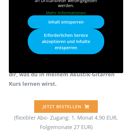
an Drittanbieter weitergegeben
werden.
Mehr Informationen
Inhalt entsperren
Erforderlichen Service
akzeptieren und Inhalte
entsperren
Sieh‘ Dir JETZT mein Video an und ich zeige
dir, was du in meinem Akustik-Gitarren
Kurs lernen wirst.
JETZT BESTELLEN
(flexibler Abo- Zugang: 1. Monat 4,90 EUR,
Folgemonate 27 EUR)