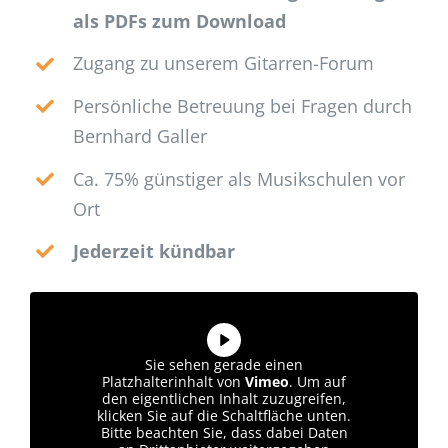
als PDFs zum Download
Zugang zu unserem Gitarren-Forum
Persönliche Betreuung bei Fragen durch
Bernhard Galler
Ca. 75% günstiger als Musikschulen vor
Ort
Jederzeit kündbar
Sie sehen gerade einen
Platzhalterinhalt von
Vimeo
. Um auf
den eigentlichen Inhalt zuzugreifen,
klicken Sie auf die Schaltfläche unten.
Bitte beachten Sie, dass dabei Daten